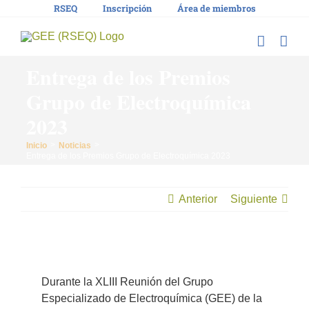
Saltar
RSEQ
Inscripción
Área de miembros
al
contenido
Entrega de los Premios
Grupo de Electroquímica
2023
Inicio
Noticias
Entrega de los Premios Grupo de Electroquímica 2023
Anterior
Siguiente
Ver
imagen
Durante la XLIII Reunión del Grupo
más
Especializado de Electroquímica (GEE) de la