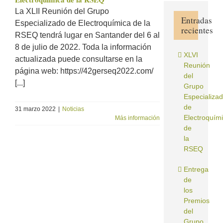
La XLII Reunión del Grupo
Entradas
Especializado de Electroquímica de la
recientes
RSEQ tendrá lugar en Santander del 6 al
8 de julio de 2022. Toda la información
XLVI
actualizada puede consultarse en la
Reunión
página web: https://42gerseq2022.com/
del
[...]
Grupo
Especializa
de
31 marzo 2022
|
Noticias
Electroquím
Más información
de
la
RSEQ
Entrega
de
los
Premios
del
Grupo