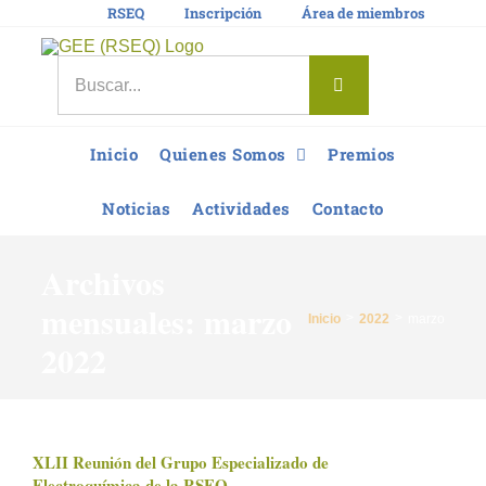
Saltar
RSEQ
Inscripción
Área de miembros
al
contenido
Buscar:
Inicio
Quienes Somos
Premios
Noticias
Actividades
Contacto
Archivos
mensuales:
marzo
Inicio
2022
marzo
2022
XLII Reunión del Grupo Especializado de
Electroquímica de la RSEQ