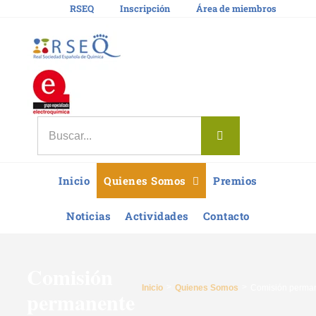
Saltar
RSEQ
Inscripción
Área de miembros
al
contenido
Buscar:
Inicio
Quienes Somos
Premios
Noticias
Actividades
Contacto
Comisión
Inicio
Quienes Somos
Comisión perma
permanente